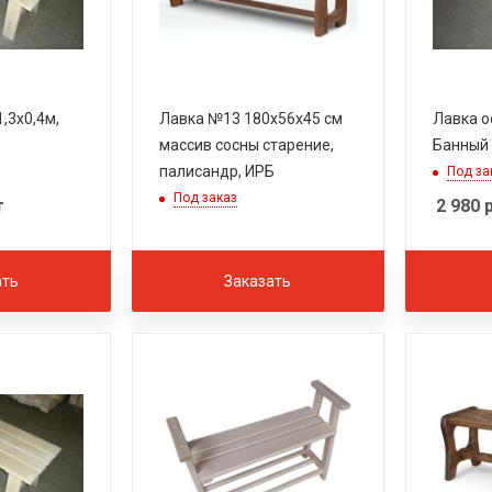
,3х0,4м,
Лавка №13 180х56х45 см
Лавка о
массив сосны старение,
Банный
палисандр, ИРБ
Под за
Под заказ
т
2 980
р
ать
Заказать