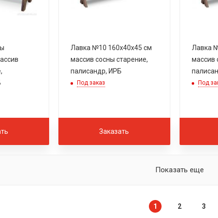
ны
Лавка №10 160х40х45 см
Лавка №
массив
массив сосны старение,
массив 
,
палисандр, ИРБ
палисан
Б
Под заказ
Под за
ать
Заказать
Показать еще
1
2
3