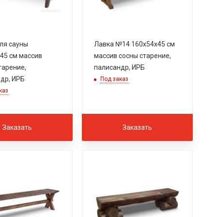
ля сауны
Лавка №14 160х54х45 см
45 см массив
массив сосны старение,
тарение,
палисандр, ИРБ
др, ИРБ
Под заказ
каз
Заказать
Заказать