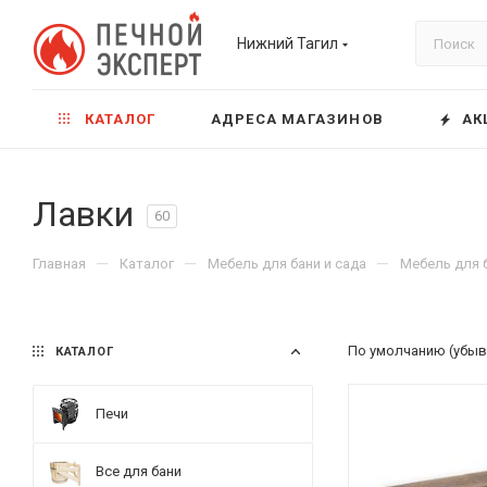
Нижний Тагил
КАТАЛОГ
АДРЕСА МАГАЗИНОВ
АК
Лавки
60
—
—
—
Главная
Каталог
Мебель для бани и сада
Мебель для 
По умолчанию (убыв
КАТАЛОГ
Печи
Все для бани