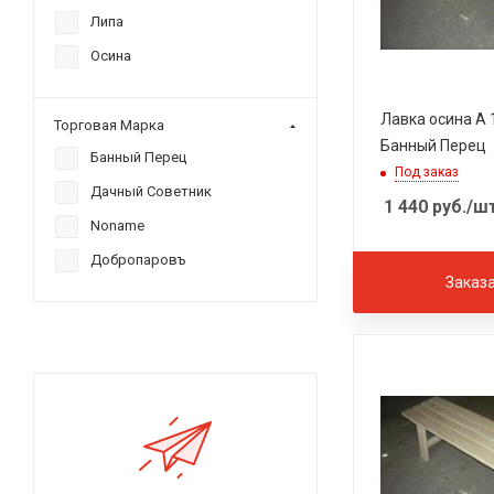
Липа
Осина
Лавка осина А 1
Торговая Марка
Банный Перец
Банный Перец
Под заказ
Дачный Советник
1 440
руб.
/ш
Noname
Добропаровъ
Заказ