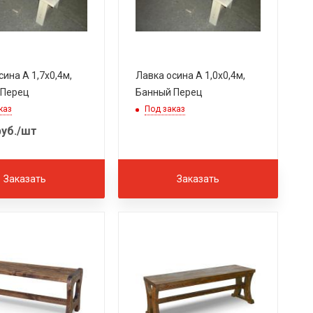
сина А 1,7х0,4м,
Лавка осина А 1,0х0,4м,
 Перец
Банный Перец
каз
Под заказ
уб.
/шт
Заказать
Заказать