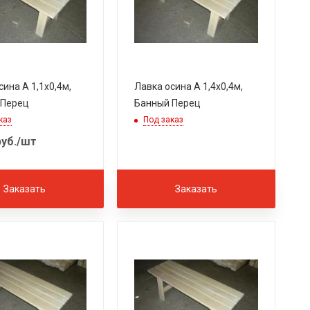
сина А 1,1х0,4м,
Лавка осина А 1,4х0,4м,
 Перец
Банный Перец
каз
Под заказ
уб.
/шт
Заказать
Заказать