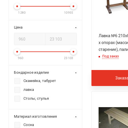
1 280
10 955
Цена
Лавка №6 210х8
х опорах (масс
старение), пал
Под заказ
960
23 103
Бондарное изделие
Заказ
Скамейка, табурет
лавка
Столы, стулья
Материал изготовления
Сосна