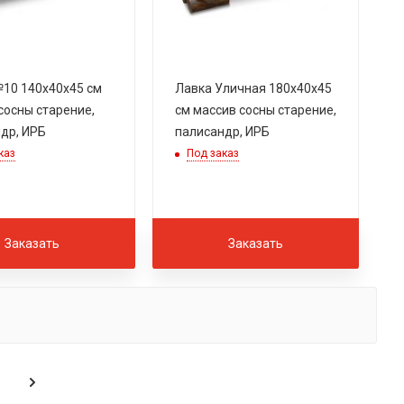
10 140х40х45 см
Лавка Уличная 180х40х45
сосны старение,
см массив сосны старение,
др, ИРБ
палисандр, ИРБ
каз
Под заказ
Заказать
Заказать