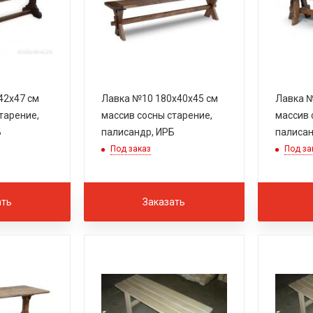
42х47 см
Лавка №10 180х40х45 см
Лавка №
тарение,
массив сосны старение,
массив 
Б
палисандр, ИРБ
палисан
Под заказ
Под за
ать
Заказать