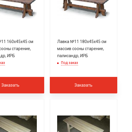
11 160х45х45 см
Лавка №11 180х45х45 см
сосны старение,
массив сосны старение,
др, ИРБ
палисандр, ИРБ
каз
Под заказ
Заказать
Заказать