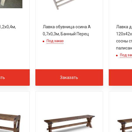
,2х0,4м,
Лавка обувница осина А
Лавка д
0,7х0,3м, Банный Перец
120х42х
сосны с
Под заказ
палисан
Под за
ать
Заказать