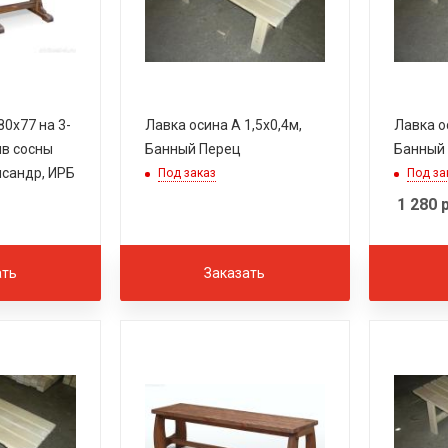
0х77 на 3-
Лавка осина А 1,5х0,4м,
Лавка о
ив сосны
Банный Перец
Банный
исандр, ИРБ
Под заказ
Под за
1 280
р
ать
Заказать