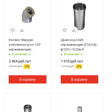
Колено Феррум
Дымоход Craft
утепленное угол 135°
нержавеющий (316/0,8)
нержавеющее
ф120 L=0,25м #
(430/0,8мм)/
В наличии: 6
В наличии: 4
оцинкованное,
2 464
руб.
/шт
1 610
руб.
/шт
ф120/200, по воде #
2 594
руб.
1 694
руб.
-
5
%
-
5
%
В корзину
В корзину