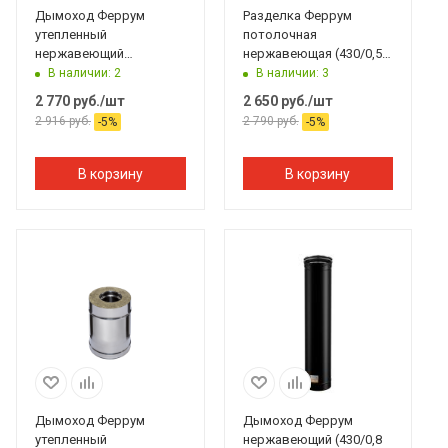
Дымоход Феррум
Разделка Феррум
утепленный
потолочная
нержавеющий
нержавеющая (430/0,5
(430/0,5мм)/
мм), 500 ф120,
В наличии: 2
В наличии: 3
оцинкованный ф100/200
составная #
2 770
руб.
/шт
2 650
руб.
/шт
L=1м по воде
2 916
руб.
2 790
руб.
-
5
%
-
5
%
В корзину
В корзину
Дымоход Феррум
Дымоход Феррум
утепленный
нержавеющий (430/0,8