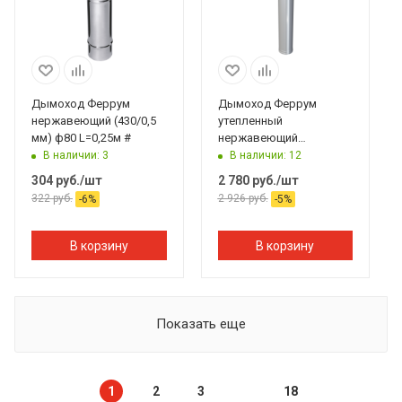
Дымоход Феррум
Дымоход Феррум
нержавеющий (430/0,5
утепленный
мм) ф80 L=0,25м #
нержавеющий
(430/0,5мм)/
В наличии: 3
В наличии: 12
оцинкованный ф110/200
304
руб.
/шт
2 780
руб.
/шт
L=1м по воде #
322
руб.
2 926
руб.
-
6
%
-
5
%
В корзину
В корзину
Показать еще
1
2
3
18