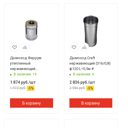
Дымоход Феррум
Дымоход Craft
утепленный
нержавеющий (316/0,8)
нержавеющий
ф120 L=0,5м #
(430/0,8мм)/зеркальный
В наличии: 19
В наличии: 9
нержавеющий ф130/200
1 874
руб.
/шт
2 836
руб.
/шт
L=0,25 м по воде #
1 972
руб.
2 986
руб.
-
5
%
-
5
%
В корзину
В корзину