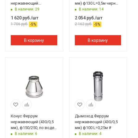
нержавеющий
мм) ф130 L=0,5м черный
(430/0,5мм)/зеркальный
#
В наличии: 29
В наличии: 14
нержавеющий ф120/200
1 620
руб.
/шт
2 054
руб.
/шт
L=0,25м по воде #
1 706
руб.
2 162
руб.
-
5
%
-
5
%
В корзину
В корзину
Конус Феррум
Дымоход Феррум
нержавеющий (430/0,5
нержавеющий (430/0,5
мм), ф150/250, по воде
мм) ф100 L=0,25м #
#
В наличии: 6
В наличии: 4