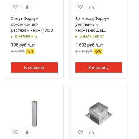
Хомут Феррум
Дымоход Феррум
обжимной для
утепленный
растяжки нерж.(430/0,5
нержавеющий
мм), ф210 #
(430/0,8мм)/
В наличии: 2
В наличии: 37
оцинкованный ф150/210
398
руб.
/шт
1 602
руб.
/шт
L=0,25м по воде #
418
руб.
1 686
руб.
-
5
%
-
5
%
В корзину
В корзину