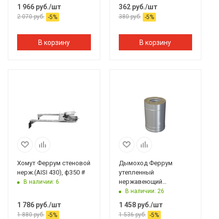
1 966
руб.
/шт
362
руб.
/шт
2 070
руб.
380
руб.
-
5
%
-
5
%
В корзину
В корзину
Хомут Феррум стеновой
Дымоход Феррум
нерж.(AISI 430), ф350 #
утепленный
нержавеющий
В наличии: 6
(430/0,8мм)/
В наличии: 26
оцинкованный ф120/200
1 786
руб.
/шт
1 458
руб.
/шт
L=0,25 м по воде #
1 880
руб.
1 536
руб.
-
5
%
-
5
%