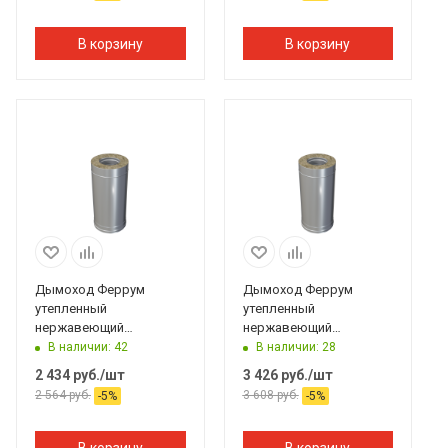
В корзину
В корзину
Дымоход Феррум
Дымоход Феррум
утепленный
утепленный
нержавеющий
нержавеющий
(430/0,8мм)/
(430/0,8мм)/
В наличии: 42
В наличии: 28
оцинкованный ф120/200
оцинкованный ф200/280
2 434
руб.
/шт
3 426
руб.
/шт
L=0,5м по воде #
L=0,5м по воде #
2 564
руб.
3 608
руб.
-
5
%
-
5
%