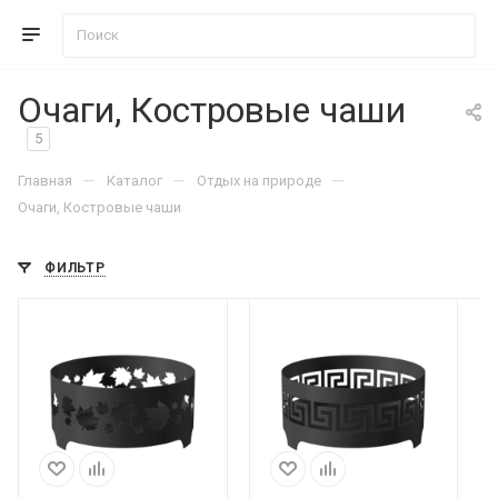
Очаги, Костровые чаши
5
—
—
—
Главная
Каталог
Отдых на природе
Очаги, Костровые чаши
ФИЛЬТР