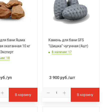
для бани Яшма
Камень для бани GFS
ая окатанная 10 кг
"Шишка" чугунная (4шт)
Эксперт
В наличии: 17
чии: 18
уб.
/уп
3 900
руб.
/шт
В корзину
В корзину