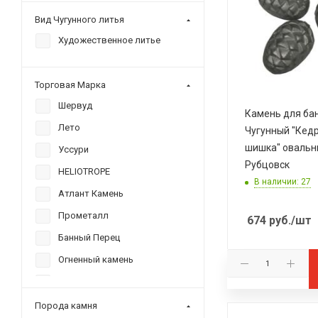
3,3
Вид Чугунного литья
18
Художественное литье
Торговая Марка
Шервуд
Камень для ба
Лето
Чугунный "Кед
шишка" овальны
Уссури
Рубцовск
HELIOTROPE
В наличии: 27
Атлант Камень
Прометалл
674
руб.
/шт
Банный Перец
Огненный камень
Банный Эксперт
Гефест
Порода камня