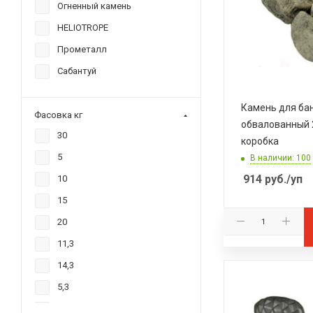
Огненный камень
HELIOTROPE
Прометалл
Сабантуй
Камень для ба
Фасовка кг
обвалованный 
30
коробка
5
В наличии: 100
914
руб.
/уп
10
15
20
11,3
14,3
5,3
16