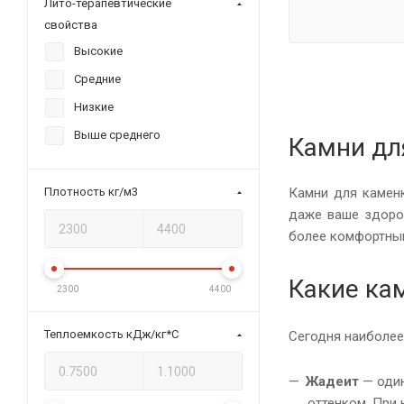
Лито-терапевтические
свойства
ИзиСтим
Змеевик
Высокие
УралГеоКамень
Оливин
Средние
Гранит Люкс
Низкие
Выше среднего
Камни дл
Плотность кг/м3
Камни для каменк
даже ваше здоро
более комфортны
Какие ка
2300
4400
Теплоемкость кДж/кг*С
Сегодня наиболее
Жадеит
— один
оттенком. При