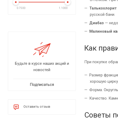
Талькохлорит
0.7500
1.1000
русской бани.
Диабаз
— недор
Малиновый кв
Как прав
При покупке обра
Будьте в курсе наших акций и
новостей
Размер фракции
хорошую цирку
Подписаться
Форма. Округлы
Качество. Камн
Оставить отзыв
Советы п