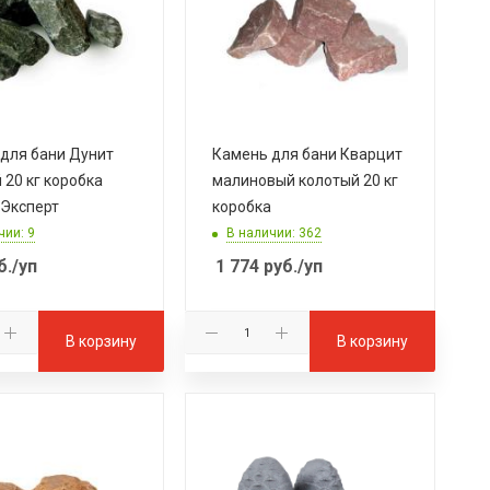
для бани Дунит
Камень для бани Кварцит
 20 кг коробка
малиновый колотый 20 кг
Эксперт
коробка
чии: 9
В наличии: 362
б.
/уп
1 774
руб.
/уп
В корзину
В корзину