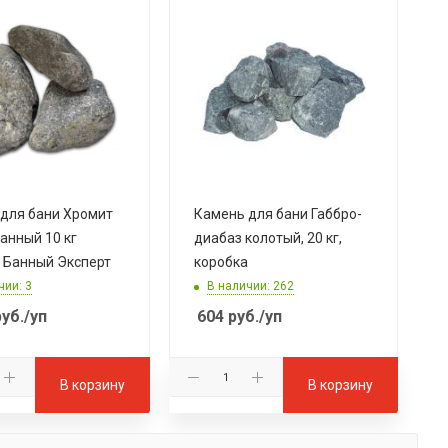
для бани Хромит
Камень для бани Габбро-
нный 10 кг
диабаз колотый, 20 кг,
 Банный Эксперт
коробка
чии: 3
В наличии: 262
уб.
/уп
604
руб.
/уп
В корзину
В корзину