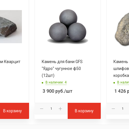
ни Кварцит
Камень для бани GFS
Камень 
"Ядро" чугунное ф50
шлифова
(12шт)
коробка
В наличии: 4
В нали
3 900
руб.
/шт
1 426
р
В корзину
В корзину