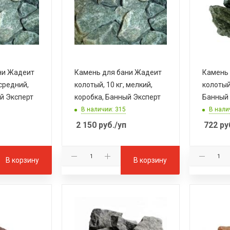
ни Жадеит
Камень для бани Жадеит
Камень 
 средний,
колотый, 10 кг, мелкий,
колотый
й Эксперт
коробка, Банный Эксперт
Банный 
В наличии: 315
В нали
2 150
руб.
/уп
722
ру
В корзину
В корзину