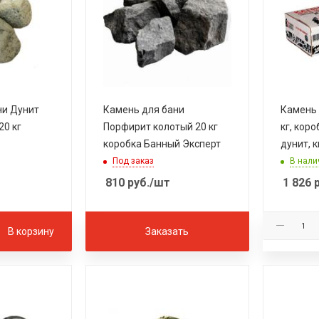
ни Дунит
Камень для бани
Камень 
20 кг
Порфирит колотый 20 кг
кг, коро
коробка Банный Эксперт
дунит, 
Под заказ
В нали
810
руб.
/шт
1 826
р
В корзину
Заказать