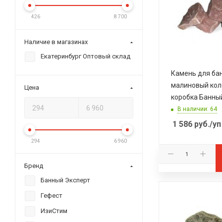
426
8 700
Наличие в магазинах
Екатеринбург Оптовый склад
Камень для ба
малиновый кол
Цена
коробка Банны
В наличии: 64
1 586
руб.
/уп
294
6 960
Бренд
Банный Эксперт
Гефест
ИзиСтим