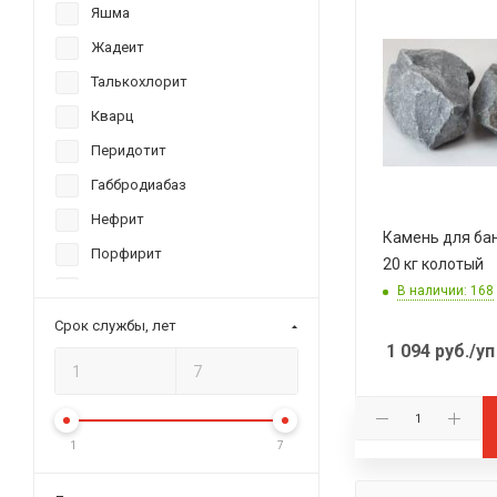
Скорпион
Яшма
Брат
Жадеит
Космос
Талькохлорит
Красное&Белое
Кварц
Союз
Перидотит
Настоящий Полковник
Габбродиабаз
Дамская
Нефрит
Камень для ба
Сабантуй
Порфирит
20 кг колотый
PICANTO
Кварцит
В наличии: 168
Шторм
Дунит
Срок службы, лет
1 094
руб.
/уп
BONDI BEACH
Серпентинит
Маори
Пироксенит
Noname
Хромит
1
7
Рубцовск
Родингит
ХакасИнтерСервис
Фарфор