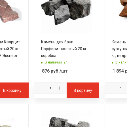
ни Кварцит
Камень для бани
Камень 
отый 20 кг
Порфирит колотый 20 кг
сургучн
й Эксперт
коробка
кг, вед
В наличии: 24
В нали
876
руб.
/шт
1 894
р
В корзину
В корзину