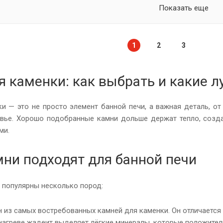
Показать еще
1
2
3
я каменки: как выбрать и какие 
и — это не просто элемент банной печи, а важная деталь, от
вье. Хорошо подобранные камни дольше держат тепло, созд
ми.
мни подходят для банной печи
 популярны несколько пород:
 из самых востребованных камней для каменки. Он отличаетс
 нагреве жадеит выделяет лёгкие минералы, которые положител