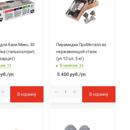
для бани Микс, 30
Пирамидки ПроМеталл из
бка (талькохлорит,
нержавеющей стали
кварцит)
(уп.10 шт, 5 кг)
чии: 15
В наличии: 24
уб.
/уп
5 400
руб.
/уп
В корзину
В корзину