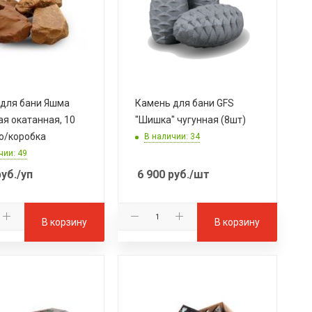
для бани Яшма
Камень для бани GFS
ая окатанная, 10
"Шишка" чугунная (8шт)
ро/коробка
В наличии: 34
чии: 49
уб.
/уп
6 900
руб.
/шт
В корзину
В корзину