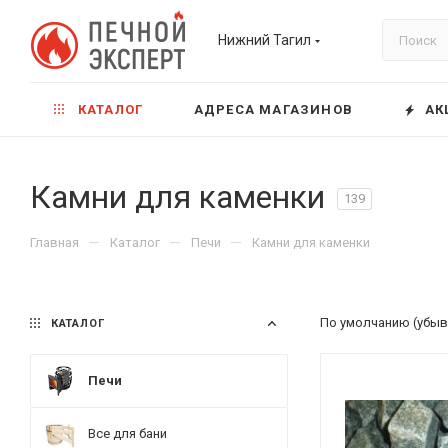
Нижний Тагил
КАТАЛОГ
АДРЕСА МАГАЗИНОВ
АК
Камни для каменки
139
—
—
—
Главная
Каталог
Печи
Камни для каменки
По умолчанию (убыв
КАТАЛОГ
Печи
Все для бани