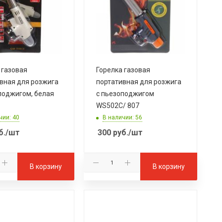
 газовая
Горелка газовая
вная для розжига
портативная для розжига
поджигом, белая
с пьезоподжигом
WS502C/ 807
чии: 40
В наличии: 56
б.
/шт
300
руб.
/шт
В корзину
В корзину