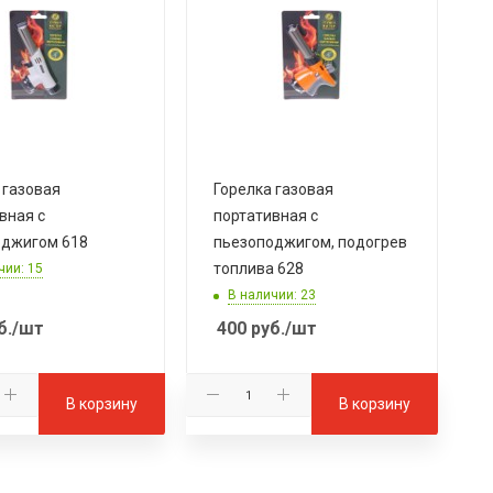
 газовая
Горелка газовая
вная с
портативная с
оджигом 618
пьезоподжигом, подогрев
топлива 628
чии: 15
В наличии: 23
б.
/шт
400
руб.
/шт
В корзину
В корзину