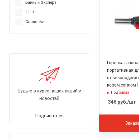
Банный Эксперт
1111
Следопыт
Горелка газова
портативная д
с пьезоподжиго
керам.соплом 
Будьте в курсе наших акций и
Под заказ
новостей
346
руб.
/шт
Подписаться
Заказ