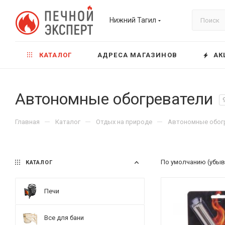
Нижний Тагил
КАТАЛОГ
АДРЕСА МАГАЗИНОВ
АК
Автономные обогреватели
—
—
—
Главная
Каталог
Отдых на природе
Автономные обог
По умолчанию (убыв
КАТАЛОГ
Печи
Все для бани