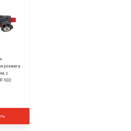
я
ля розжига
м, с
HF-502
ать