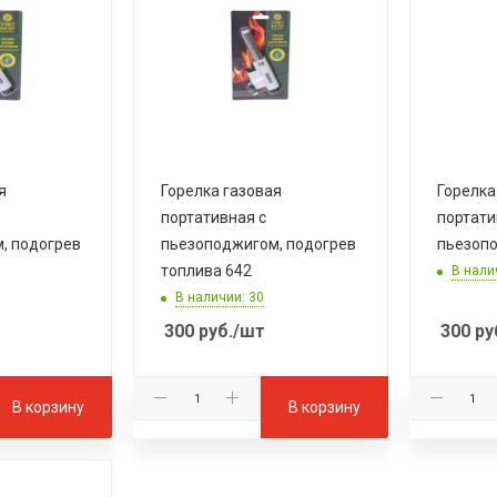
я
Горелка газовая
Горелка
портативная с
портати
, подогрев
пьезоподжигом, подогрев
пьезоп
топлива 642
В нали
В наличии: 30
300
руб.
/шт
300
ру
В корзину
В корзину