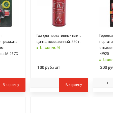
я
Газ для портативных плит,
Горелка
ля розжига
цанга, всесезонный, 220 г,
портати
ом
с пьезо
В наличии: 40
ива M-967C
№920
В нали
100
руб.
/шт
200
ру
В корзину
В корзину